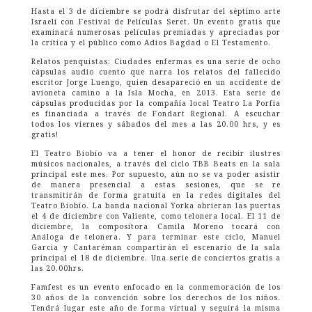
Hasta el 3 de diciembre se podrá disfrutar del séptimo arte
Israelí con Festival de Películas Seret. Un evento gratis que
examinará numerosas películas premiadas y apreciadas por
la critica y el público como Adios Bagdad o El Testamento.
Relatos penquistas: Ciudades enfermas es una serie de ocho
cápsulas audio cuento que narra los relatos del fallecido
escritor Jorge Luengo, quien desapareció en un accidente de
avioneta camino a la Isla Mocha, en 2013. Esta serie de
cápsulas producidas por la compañía local Teatro La Porfia
es financiada a través de Fondart Regional. A escuchar
todos los viernes y sábados del mes a las 20.00 hrs, y es
gratis!
El Teatro Biobío va a tener el honor de recibir ilustres
músicos nacionales, a través del ciclo TBB Beats en la sala
principal este mes. Por supuesto, aún no se va poder asistir
de manera presencial a estas sesiones, que se re
transmitirán de forma gratuita en la redes digitales del
Teatro Biobío. La banda nacional Yorka abrieran las puertas
el 4 de diciembre con Valiente, como telonera local. El 11 de
diciembre, la compositora Camila Moreno tocará con
Análoga de telonera. Y para terminar este ciclo, Manuel
Garcia y Cantaréman compartirán el escenario de la sala
principal el 18 de diciembre. Una serie de conciertos gratis a
las 20.00hrs.
Famfest es un evento enfocado en la conmemoración de los
30 años de la convención sobre los derechos de los niños.
Tendrá lugar este año de forma virtual y seguirá la misma