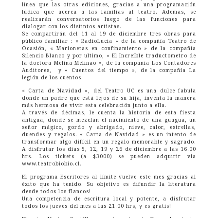
línea que las otras ediciones, gracias a una programación
lúdica que acerca a las familias al teatro. Ademas, se
realizarán conversatorios luego de las funciones para
dialogar con los distintos artistas.
Se compartirán del 11 al 19 de diciembre tres obras para
público familiar : « RadioLucia » de la compañía Teatro de
Ocasión, « Marionetas en confinamiento » de la compañía
Silencio Blanco y por ultimo, « El Increíble traductometro de
la doctora Melina Melinao », de la compañía Los Contadores
Auditores, y « Cuentos del tiempo », de la compañía La
legión de los cuentos.
« Carta de Navidad », del Teatro UC es una dulce fabula
donde un padre que está lejos de su hija, inventa la manera
más hermosa de vivir esta celebración junto a ella.
A través de décimas, le cuenta la historia de esta fiesta
antigua, donde se mezclan el nacimiento de una guagua, un
señor mágico, gordo y abrigado, nieve, calor, estrellas,
duendes y regalos. « Carta de Navidad » es un intento de
transformar algo difícil en un regalo memorable y sagrado.
A disfrutar los dias 5, 12, 19 y 26 de diciembre a las 16.00
hrs. Los tickets (a $3000) se pueden adquirir via
www.teatrobiobio.cl.
El programa Escritores al límite vuelve este mes gracias al
éxito que ha tenido. Su objetivo es difundir la literatura
desde todos los flancos!
Una competencia de escritura local y potente, a disfrutar
todos los jueves del mes a las 21.00 hrs, y es gratis!