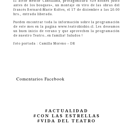
El actor Nestor Cantillana, protagonizará «De noches justo
antes de los bosques», un montaje en vivo de las obras del
francés Bernard-Marie Koltes, el 17 de diciembre a las 20.00
hrs., entrada liberada.
Pueden encontrar toda la información sobre la programación
de este mes en la pagina www.teatrobiobio.cl. Les deseamos
un buen inicio de verano y que aprovechen la programación
de nuestro Teatro…en familia! Saludos !
foto portada : Camilla Moreno – DR
Comentarios Facebook
#ACTUALIDAD
#CON LAS ESTRELLAS
#VIDA DEL TEATRO