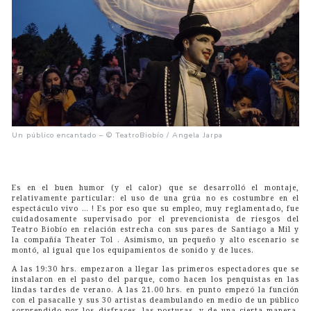
Un público encantado – © TeatroBiobío / Angela Jarpa
Es en el buen humor (y el calor) que se desarrolló el montaje,
relativamente particular: el uso de una grúa no es costumbre en el
espectáculo vivo … ! Es por eso que su empleo, muy reglamentado, fue
cuidadosamente supervisado por el prevencionista de riesgos del
Teatro Biobío en relación estrecha con sus pares de Santiago a Mil y
la compañía Theater Tol . Asimismo, un pequeño y alto escenario se
montó, al igual que los equipamientos de sonido y de luces.
A las 19:30 hrs. empezaron a llegar las primeros espectadores que se
instalaron en el pasto del parque, como hacen los penquistas en las
lindas tardes de verano. A las 21.00 hrs. en punto empezó la función
con el pasacalle y sus 30 artistas deambulando en medio de un público
sorprendido por los disfraces, las posturas, y de una cierta manera,