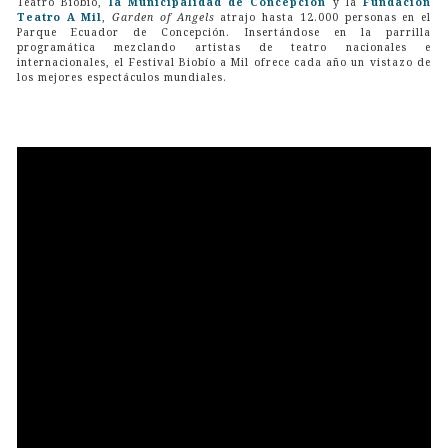
Teatro Biobío,
la Municipalidad de Concepción
y la
Fundación
Teatro A Mil
,
Garden of Angels
atrajo hasta 12.000 personas en el
Parque Ecuador de Concepción. Insertándose en la parrilla
programática mezclando artistas de teatro nacionales e
internacionales, el Festival Biobío a Mil ofrece cada año un vistazo de
los mejores espectáculos mundiales.