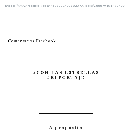
https://www.facebook.com/460337247398237/videos/2555701917994774
Comentarios Facebook
#CON LAS ESTRELLAS
#REPORTAJE
A propósito