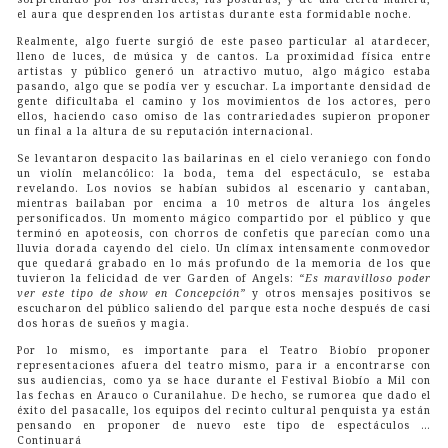
el aura que desprenden los artistas durante esta formidable noche.
Realmente, algo fuerte surgió de este paseo particular al atardecer,
lleno de luces, de música y de cantos. La proximidad física entre
artistas y público generó un atractivo mutuo, algo mágico estaba
pasando, algo que se podía ver y escuchar. La importante densidad de
gente dificultaba el camino y los movimientos de los actores, pero
ellos, haciendo caso omiso de las contrariedades supieron proponer
un final a la altura de su reputación internacional.
Se levantaron despacito las bailarinas en el cielo veraniego con fondo
un violín melancólico: la boda, tema del espectáculo, se estaba
revelando. Los novios se habían subidos al escenario y cantaban,
mientras bailaban por encima a 10 metros de altura los ángeles
personificados. Un momento mágico compartido por el público y que
terminó en apoteosis, con chorros de confetis que parecían como una
lluvia dorada cayendo del cielo. Un clímax intensamente conmovedor
que quedará grabado en lo más profundo de la memoria de los que
tuvieron la felicidad de ver Garden of Angels:
“Es maravilloso poder
ver este tipo de show en Concepción”
y otros mensajes positivos se
escucharon del público saliendo del parque esta noche después de casi
dos horas de sueños y magia.
Por lo mismo, es importante para el Teatro Biobío proponer
representaciones afuera del teatro mismo, para ir a encontrarse con
sus audiencias, como ya se hace durante el Festival Biobío a Mil con
las fechas en Arauco o Curanilahue. De hecho, se rumorea que dado el
éxito del pasacalle, los equipos del recinto cultural penquista ya están
pensando en proponer de nuevo este tipo de espectáculos …
Continuará