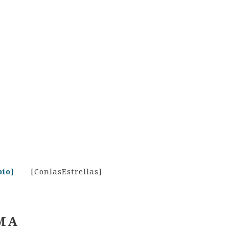
bío]
[ConlasEstrellas]
MA