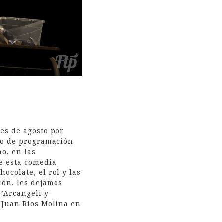
es de agosto por
año de programación
no, en las
e esta comedia
ocolate, el rol y las
ión, les dejamos
D’Arcangeli y
y Juan Ríos Molina en