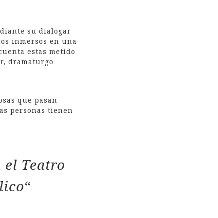
diante su dialogar
mos inmersos en una
 cuenta estas metido
ar, dramaturgo
cosas que pasan
las personas tienen
 el Teatro
lico
“