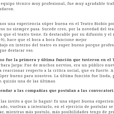
l equipo técnico muy profesional, fue muy agradable trab
udaron.
imos una experiencia súper buena en el Teatro Biobío p
eso no siempre pasa. Sucede creo, por la novedad del te
ón que el teatro tiene. Es destacable por su difusión y e
9), hace que el boca a boca funcione mejor
rabajo en interno del teatro es super bueno porque profes
 que destacar eso.
mo fue la primera y última función que tuvieron en el
rbara Jarpa: Fue de muchos nervios, era un público nue
reaccionar respecto a la crítica social, que es fuerte. A 
úper bueno para nosotros. La última función fue linda, 
 quizás una de las últimas.
ndar a las compañías que postulan a las convocatori
y las invito a que lo hagan! Es una súper buena experienc
do, vuelvan a intentarlo, en el ejercicio de postular se 
ar, mientras más postulo, más posibilidades tengo de ge