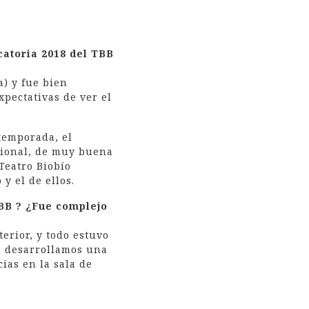
catoria 2018 del TBB
a) y fue bien
pectativas de ver el
temporada, el
esional, de muy buena
Teatro Biobío
y el de ellos.
TBB ? ¿Fue complejo
erior, y todo estuvo
e desarrollamos una
ias en la sala de