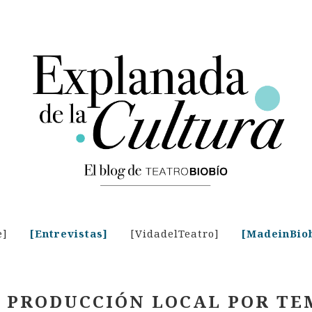
e]
[Entrevistas]
[VidadelTeatro]
[MadeinBio
 PRODUCCIÓN LOCAL POR TE