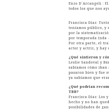
Enzo D´Arcangeli : E
todos los que nos ay
Francisca Díaz: Tuv
teníamos público, y 
por la sistematizaci
por temporada (nda -
Por otra parte, el t
actor y actriz, y hay
¿Qué sintieron y có
Leslie Sandoval y Bá
sabíamos cómo iban a 
pasaron bien y fue s
ya sabíamos que eran
¿Qué podrían recome
TBB?
Francisca Díaz: Los 
hecho y no han queda
posibilidades de gan