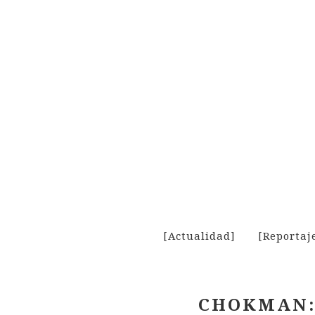
Skip
to
content
[Actualidad]
[Reportaj
CHOKMAN: