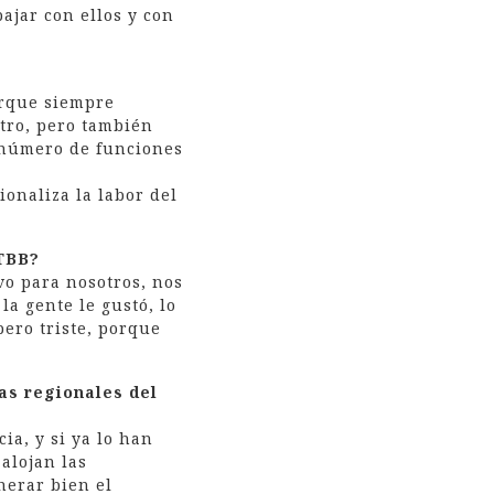
ajar con ellos y con
orque siempre
atro, pero también
l número de funciones
ionaliza la labor del
 TBB?
vo para nosotros, nos
la gente le gustó, lo
pero triste, porque
as regionales del
ia, y si ya lo han
alojan las
nerar bien el