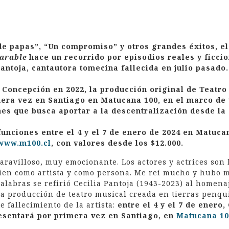
 de papas”, “Un compromiso” y otros grandes éxitos, e
parable
hace un recorrido por episodios reales y ficcio
Pantoja, cantautora tomecina fallecida en julio pasado
n Concepción en 2022, la producción original de Teatro
era vez en Santiago en Matucana 100, en el marco de 
s que busca aportar a la descentralización desde la 
funciones entre el 4 y el 7 de enero de 2024 en Matuca
www.m100.cl
, con valores desde los $12.000.
aravilloso, muy emocionante. Los actores y actrices son
ien como artista y como persona. Me reí mucho y hubo
alabras se refirió Cecilia Pantoja (1943-2023) al homena
na producción de teatro musical creada en tierras penqu
e fallecimiento de la artista:
entre el 4 y el 7 de enero,
esentará por primera vez en Santiago, en
Matucana 10