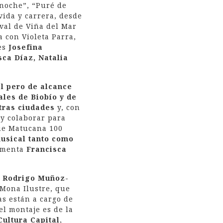
anoche”, “Puré de
vida y carrera, desde
ival de Viña del Mar
 con Violeta Parra,
tes
Josefina
sca Díaz, Natalia
al pero de alcance
ales de Biobío y de
tras ciudades
y, con
 y colaborar para
que Matucana 100
musical tanto como
omenta
Francisca
a
Rodrigo Muñoz-
 Mona Ilustre, que
as están a cargo de
el montaje es de la
Cultura Capital
,