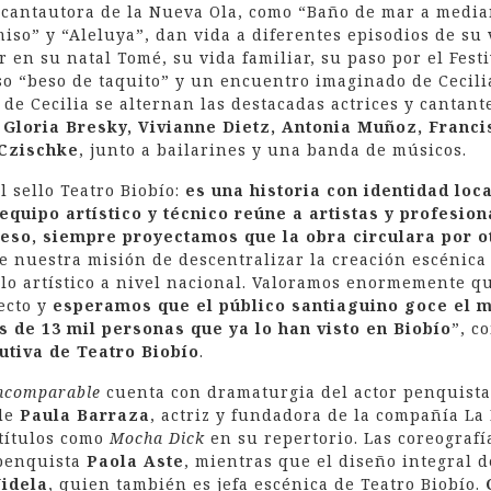
a cantautora de la Nueva Ola, como “Baño de mar a medi
so” y “Aleluya”, dan vida a diferentes episodios de su 
 en su natal Tomé, su vida familiar, su paso por el Fest
o “beso de taquito” y un encuentro imaginado de Cecilia
l de Cecilia se alternan las destacadas actrices y cantan
Gloria Bresky, Vivianne Dietz, Antonia Muñoz, Franci
Czischke
, junto a bailarines y una banda de músicos.
l sello Teatro Biobío:
es una historia con identidad loc
equipo artístico y técnico reúne a artistas y profesion
 eso, siempre proyectamos que la obra circulara por o
de nuestra misión de descentralizar la creación escénica
olo artístico a nivel nacional. Valoramos enormemente 
ecto y
esperamos que el público santiaguino goce el 
s de 13 mil personas que ya lo han visto en Biobío
”, c
utiva de Teatro Biobío
.
 incomparable
cuenta con dramaturgia del actor penquist
 de
Paula Barraza
, actriz y fundadora de la compañía La
 títulos como
Mocha Dick
en su repertorio. Las coreografí
 penquista
Paola Aste
, mientras que el diseño integral d
idela
, quien también es jefa escénica de Teatro Biobío.