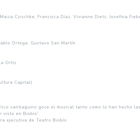
Maiza Czischke, Francisca Díaz, Vivianne Dietz, Josefina Fie
 Pablo Ortega, Gustavo San Martín
la Ortiz
ultura Capital)
lico santiaguino goce el musical tanto como lo han hecho la
 visto en Biobío”.
ora ejecutiva de Teatro Biobío