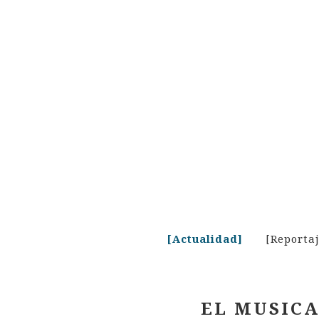
Skip
to
content
[Actualidad]
[Reporta
EL MUSICA