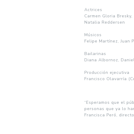
Actrices
Carmen Gloria Bresky, 
Natalia Reddersen
Músicos
Felipe Martínez, Juan
Bailarinas
Diana Albornoz, Danie
Producción ejecutiva
Francisco Olavarría (C
“Esperamos que el púb
personas que ya lo han
Francisca Peró, direct