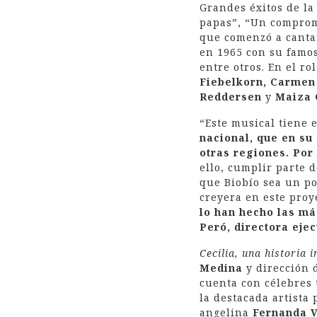
Grandes éxitos de l
papas”, “Un compromi
que comenzó a cantar
en 1965 con su famos
entre otros. En el ro
Fiebelkorn, Carmen 
Reddersen
y
Maiza 
“Este musical tiene e
nacional, que en su 
otras regiones. Por
ello, cumplir parte 
que Biobío sea un p
creyera en este proy
lo han hecho las má
Peró, directora ejec
Cecilia, una historia
Medina
y dirección
cuenta con célebres
la destacada artista
angelina
Fernanda V