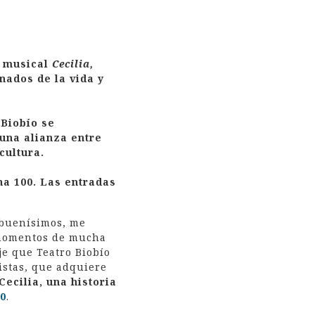
l musical
Cecilia,
nados de la vida y
.
 Biobío se
una alianza entre
cultura.
na 100. Las entradas
 buenísimos, me
 momentos de mucha
je que Teatro Biobío
istas, que adquiere
 Cecilia, una historia
0
.