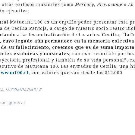
 otros exitosos musicales como
Mercury
,
Provócame
o
La
ón ejecutiva.
ural Matucana 100 es un orgullo poder presentar esta p
 de Cecilia Pantoja, a cargo de nuestro socio Teatro Bio
rtando a la descentralización de las artes.
Cecilia, “la 
, cuyo legado aún permanece en la memoria colectiva
 de su fallecimiento, creemos que es de suma importa
artes escénicas y musicales
, con este recorrido por l
ayectoria profesional y también de su vida personal”, ex
ecutivo de Matucana 100. Las entradas de Cecilia, una h
ww.m100.cl
, con valores que van desde los $12.000.
RIA INCOMPARABLE
ción general