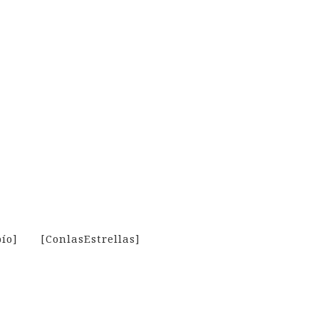
ío]
[ConlasEstrellas]