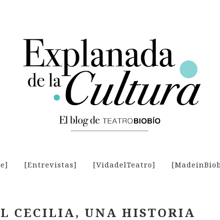
je]
[Entrevistas]
[VidadelTeatro]
[MadeinBiob
L CECILIA, UNA HISTORIA