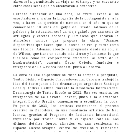
abren más, permitiendo un viaje en el tiempo y un encuentro
entre estos seres que no alcanzaron a conocerse.
Durante alrededor de una hora,
Yo duelo
llevará a los
espectadores a visitar la biografía de la protagonista y, a la
vez, a hacer un ejercicio de memoria en el año en que se
conmemoran 50 años del golpe de Estado. Además de la
palabra y la actuación, será un viaje guiado por una serie de
artilugios y efectos sonoros y lumínicos que crearán la
atmósfera onírica que propone la obra. “Usamos
dispositivos que hacen que la escena se vea y suene como
una fábrica. Además, abordé la propuesta desde mi rol, el
de Wilson, que tiene un sonido más tierno y luminoso, lo que
funciona como un complemento emocional al texto de la
bombera/actriz”, comenta Óscar Oviedo, fundador e
integrante de La Gaviota Podcast, junto a Cabrera.
La obra es una co-producción entre la compañía penquista,
Teatro Biobío y Espacio Checoeslovaquia. Cabrera trabajó la
idea del texto junto a los dramaturgos argentinos Santiago
Loza y Andrés Gallina durante la Residencia Internacional
Dramaturgia de Teatro Biobío en 2022. Una vez escrita, los
integrantes de La Gaviota Podcast, junto a la diseñadora
integral Loreto Urrutia, comenzaron a escenificar la obra.
En junio de 2023, los artistas continuaron el proceso
creativo en Barcelona, en una residencia artística de Nau
Ivanow, gracias al Programa de Residencia Internacional
impulsado por Teatro Biobío y el espacio catalán. Los
últimos detalles fueron afinados en una residencia en
Espacio Checoslovaquia, centro de creación y residencia