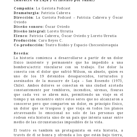
Compañía
: La Gaviota Podcast
Dramaturgia
: Patricia Cabrera
Dirección
: La Gaviota Podcast – Patricia Cabrera y Óscar
Oviedo
Diseño sonoro:
Óscar Oviedo
Diseño integral:
Loreto Urrutia
Elenco
: Patricia Cabrera, Óscar Oviedo y Loreto Urrutia
Producción
: Caro Reyes C.
Co-producción:
Teatro Biobío y Espacio Checoeslovaquia
Reseña
:
La historia comienza a desarrollarse a partir de un dolor
físico insistente y permanente que ha impedido a una
bombera/actriz vincularse con su trabajo. Ese dolor la
conecta con el dolor que sufrió Wilson, su abuelo, quien es
uno de los 19 detenidos desaparecidos, torturados y
asesinados de la masacre de Laja – San Rosendo (1973,
Chile). Ambos dolores se conectan en una ciudad azotada
constantemente por temblores, incendios, sirenas, fisuras
que cada vez se abren más, permitiendo un viaje en el
tiempo y un encuentro entre estos seres que no alcanzaron a
conocerse pero que comparten un dolor, en principio físico,
un dolor que se traspasa y que viaja en todos los planos
atravesando lo emocional no solo de las personas que
rodean esta historia sino de un país que intenta sanar entre
medio de las circunstancias imposibles de la vida.
El teatro es también un protagonista en esta historia, a
través de él se honra y ofrenda a los que están bajo tierra,