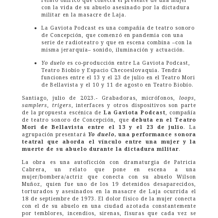
con la vida de su abuelo asesinado por la dictadura
militar en la masacre de Laja.
La Gaviota Podcast es una compañía de teatro sonoro
de Concepción, que comenzó en pandemia con una
serie de radioteatro y que en escena combina –con la
misma jerarquía– sonido, iluminación y actuación.
Yo duelo
es co-producción entre La Gaviota Podcast,
Teatro Biobío y Espacio Checoeslovaquia. Tendrá
funciones entre el 13 y el 23 de julio en el Teatro Mori
de Bellavista y el 10 y 11 de agosto en Teatro Biobío.
Santiago, julio de 2023.- Grabadoras, micrófonos,
loops
,
samplers
,
trigers
, interfaces y otros dispositivos son parte
de la propuesta escénica de
La Gaviota Podcast
, compañía
de teatro sonoro de Concepción, que
debuta en el Teatro
Mori de Bellavista entre el 13 y el 23 de julio
. La
agrupación presentará
Yo duelo
, una performance sonora
teatral que aborda el vínculo entre una mujer y la
muerte de su abuelo durante la dictadura militar
.
La obra es una autoficción con dramaturgia de Patricia
Cabrera, un relato que pone en escena a una
mujer/bombera/actriz que conecta con su abuelo Wilson
Muñoz, quien fue uno de los 19 detenidos desaparecidos,
torturados y asesinados en la masacre de Laja ocurrida el
18 de septiembre de 1973. El dolor físico de la mujer conecta
con el de su abuelo en una ciudad azotada constantemente
por temblores, incendios, sirenas, fisuras que cada vez se