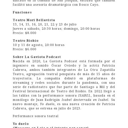
ubicado en la comuna de San Joaquín, entidad que también
facilitó una asesoría dramatúrgica con Bosco Cayo.
Funciones
Teatro Mori Bellavista
13, 14, 15, 16, 20, 21, 22 y 23 de julio
Jueves a sábado, 20:30 horas; domingo, 20:00 horas
Precio: $8.000
Teatro Biobío
10 y 11 de agosto, 20:00 horas
Precio: $6.000
Sobre La Gaviota Podcast
Nacida en 2020, La Gaviota Podcast está formada por el
ingeniero en sonido Óscar Oviedo y la actriz Patricia
Cabrera, ambos también integrantes de La Otra Zapatilla
Teatro, agrupación teatral penquista de más de 15 años de
trayectoria. La compañía debutó en plataformas de
streaming y redes sociales durante la pandemia, con una
serie de radioteatro que fue parte de Santiago a Mil y del
Festival Internacional de Teatro del Biobío. En 2022 llegó a
las tablas con la performance sonora
ISABEL
, basada en el
monólogo de Juan Radrigán
Isabel desterrada en Isabel
. Su
nuevo montaje,
Yo duelo
, es una nueva creación de Patricia
Cabrera, que se estrena en julio de 2023.
Performance sonora teatral
Yo duelo
(Masacre en Laja y el intento por sanar)