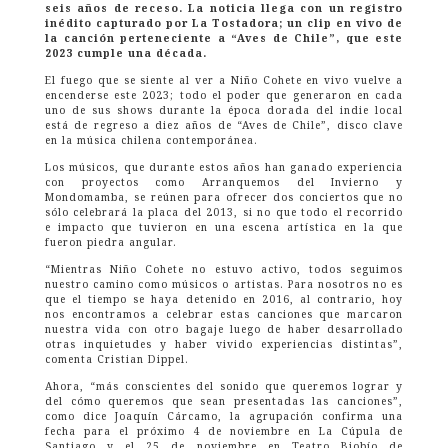
seis años de receso. La noticia llega con un registro
inédito capturado por La Tostadora; un clip en vivo de
la canción perteneciente a “Aves de Chile”, que este
2023 cumple una década.
El fuego que se siente al ver a Niño Cohete en vivo vuelve a
encenderse este 2023; todo el poder que generaron en cada
uno de sus shows durante la época dorada del indie local
está de regreso a diez años de “Aves de Chile”, disco clave
en la música chilena contemporánea.
Los músicos, que durante estos años han ganado experiencia
con proyectos como Arranquemos del Invierno y
Mondomamba, se reúnen para ofrecer dos conciertos que no
sólo celebrará la placa del 2013, si no que todo el recorrido
e impacto que tuvieron en una escena artística en la que
fueron piedra angular.
“Mientras Niño Cohete no estuvo activo, todos seguimos
nuestro camino como músicos o artistas. Para nosotros no es
que el tiempo se haya detenido en 2016, al contrario, hoy
nos encontramos a celebrar estas canciones que marcaron
nuestra vida con otro bagaje luego de haber desarrollado
otras inquietudes y haber vivido experiencias distintas”,
comenta Cristian Dippel.
Ahora, “más conscientes del sonido que queremos lograr y
del cómo queremos que sean presentadas las canciones”,
como dice Joaquín Cárcamo, la agrupación confirma una
fecha para el próximo 4 de noviembre en La Cúpula de
Santiago y el 25 de noviembre en Teatro Biobío de