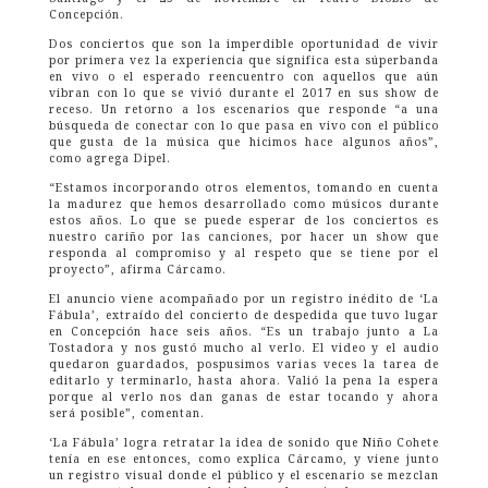
Concepción.
Dos conciertos que son la imperdible oportunidad de vivir
por primera vez la experiencia que significa esta súperbanda
en vivo o el esperado reencuentro con aquellos que aún
vibran con lo que se vivió durante el 2017 en sus show de
receso. Un retorno a los escenarios que responde “a una
búsqueda de conectar con lo que pasa en vivo con el público
que gusta de la música que hicimos hace algunos años”,
como agrega Dipel.
“Estamos incorporando otros elementos, tomando en cuenta
la madurez que hemos desarrollado como músicos durante
estos años. Lo que se puede esperar de los conciertos es
nuestro cariño por las canciones, por hacer un show que
responda al compromiso y al respeto que se tiene por el
proyecto”, afirma Cárcamo.
El anuncio viene acompañado por un registro inédito de ‘La
Fábula’, extraído del concierto de despedida que tuvo lugar
en Concepción hace seis años. “Es un trabajo junto a La
Tostadora y nos gustó mucho al verlo. El video y el audio
quedaron guardados, pospusimos varias veces la tarea de
editarlo y terminarlo, hasta ahora. Valió la pena la espera
porque al verlo nos dan ganas de estar tocando y ahora
será posible”, comentan.
‘La Fábula’ logra retratar la idea de sonido que Niño Cohete
tenía en ese entonces, como explica Cárcamo, y viene junto
un registro visual donde el público y el escenario se mezclan