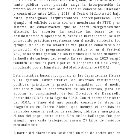
tanto pública como privada exige la incorporación de
principios de sustentabilidad desde su concepción. Diseñado
y construido entre 2011 y 2018, el Teatro Biobío nació bajo
estos paradigmas arquitectónicos contemporáneos. Por
ejemplo, el edificio cuenta con una membrana de PTFE y un
sistema de climatización que lo hacen energéticamente
eficiente. Lo anterior ha sentado las bases de su
administración y operación y, desde la inauguración, se han
promovido prácticas respetuosas con el medio ambiente. Por
ejemplo, no se utiliza señalética vial plástica como medio de
promoción de la programación artística o, en el Festival
REC, se hace una gestión de los residuos que busca disminuir
la huella de carbono del evento. En esa línea, en 2023 surgió
también la idea de participar en el Programa Oficina Verde,
impulsado por el Ministerio del Medio Ambiente (MMA).
Esta iniciativa busca incorporar, en las dependencias físicas
y la gestión administrativa de diversas instituciones,
políticas, principios y prácticas amigables con el medio
ambiente y con la conservación de los recursos, para así
aportar al cumplimiento de los Objetivos de Desarrollo
Sostenible (ODS) de la Agenda 2030. Con el acompañamiento
del MMA, a fines del año pasado comenzó la etapa de
diagnóstico en Teatro Biobío, que incluyó el análisis de
variables como la gestión de residuos, hídrica y energética,
el uso del papel, entre otras. Uno de los hallazgos fue, por
ejemplo, que cada trabajador genera 27 kilos de residuos
mensualmente.
A partir del diagnóstico, se diseñó un plan de acción que, en