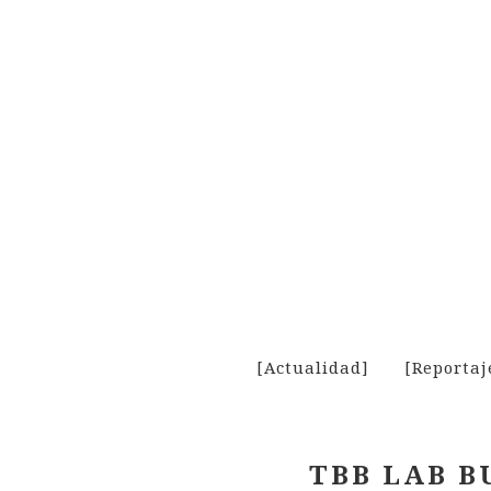
Skip
to
content
[Actualidad]
[Reportaj
TBB LAB B