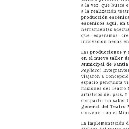
a la vez, que busca 
a la realización tea
producción escénica
escénicos aquí, en 
herramientas adecuad
que –esperamos– cre
innovación hecha en 
Las
producciones y 
en el nuevo taller 
Municipal de Santi
Pagliacci
. Integrante
viajaron a Concepció
espacio penquista vi
misiones del Teatro 
artísticos del país. 
compartir un saber h
general del Teatro 
convenio con el Minis
La implementación 