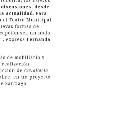
 robótica, los nuevos
 discusiones, desde
la actualidad
. Para
en el Teatro Municipal
nuevas formas de
ncepción sea un nodo
s”, expresa
Fernanda
más de mobiliario y
 realización
ducción de
Cavalleria
embre, en un proyecto
de Santiago.