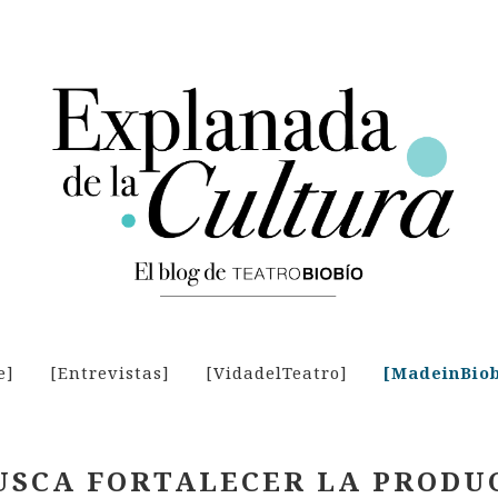
e]
[Entrevistas]
[VidadelTeatro]
[MadeinBiob
USCA FORTALECER LA PRODU