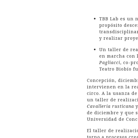
TBB Lab es un n
propósito desce
transdisciplinar
y realizar proye
Un taller de re
en marcha con l
Pagliacci
, co-pr
Teatro Biobío f
Concepción, diciembr
intervienen en la re
circo. A la usanza 
un taller de realiza
Cavalleria rusticana
de diciembre y que s
Universidad de Conc
El taller de realizac
torno a procesos crea