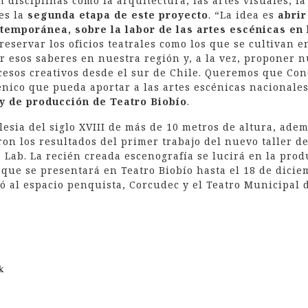
n disciplinas como la arquitectura, las artes visuales, la
 es la
segunda etapa de este proyecto
. “La idea es
abrir
temporánea, sobre la labor de las artes escénicas en 
reservar los oficios teatrales como los que se cultivan 
ar esos saberes en nuestra región y, a la vez, proponer 
ocesos creativos desde el sur de Chile. Queremos que Co
énico que pueda aportar a las artes escénicas nacionale
 y de producción de Teatro Biobío
.
lesia del siglo XVIII de más de 10 metros de altura, ade
ron los resultados del primer trabajo del nuevo taller de
 Lab. La recién creada escenografía se lucirá en la pro
, que se presentará en Teatro Biobío hasta el 18 de dici
ó al espacio penquista, Corcudec y el Teatro Municipal 
k