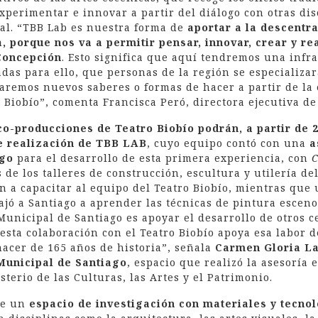
experimentar e innovar a partir del diálogo con otras di
tral. “TBB Lab es nuestra forma de
aportar a la descentra
, porque nos va a permitir pensar, innovar, crear y re
Concepción
. Esto significa que aquí tendremos una infr
as para ello, que personas de la región se especializará
aremos nuevos saberes o formas de hacer a partir de la
Biobío”, comenta Francisca Peró, directora ejecutiva de 
co-producciones de Teatro Biobío podrán, a partir de 
de realización de TBB LAB
, cuyo equipo contó con una
a
ago
para el desarrollo de esta primera experiencia, con
C
s de los talleres de construcción, escultura y utilería del
n a capacitar al equipo del Teatro Biobío, mientras que 
ajó a Santiago a aprender las técnicas de pintura esceno
Municipal de Santiago es apoyar el desarrollo de otros c
Y esta colaboración con el Teatro Biobío apoya esa labor 
acer de 165 años de historia”, señala
Carmen Gloria L
Municipal de Santiago
, espacio que realizó la asesoría 
terio de las Culturas, las Artes y el Patrimonio.
de un
espacio de investigación con materiales y tecno