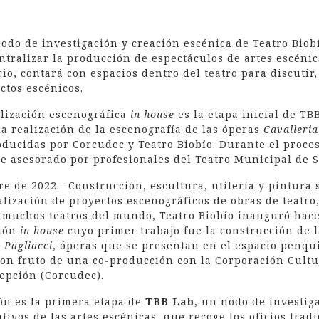
odo de investigación y creación escénica de Teatro Biob
ntralizar la producción de espectáculos de artes escéni
io, contará con espacios dentro del teatro para discutir,
ctos escénicos.
alización escenográfica
in house
es la etapa inicial de TB
a realización de la escenografía de las óperas
Cavalleria
oducidas por Corcudec y Teatro Biobío. Durante el proces
ue asesorado por profesionales del Teatro Municipal de S
e de 2022.- Construcción, escultura, utilería y pintura s
alización de proyectos escenográficos de obras de teatro
de muchos teatros del mundo, Teatro Biobío inauguró ha
ción
in house
cuyo primer trabajo fue la construcción de l
y
Pagliacci
, óperas que se presentan en el espacio penqui
on fruto de una co-producción con la Corporación Cultu
epción (Corcudec).
ión es la primera etapa de
TBB Lab
, un nodo de investig
tivos de las artes escénicas, que recoge los oficios tradi