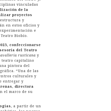
sciplinas vinculadas
lización de la
alizar proyectos
aestructura y
n en estos oficios y
 experimentación e
Teatro Biobío.
2023, confeccionarse
sesoría del Teatro
avalleria rusticana
y
 teatro capitalino
una pintora del
gráfica. “Una de las
entros culturales y
de entregar y
arenas
,
directora
en el marco de su
logías
, a partir de un