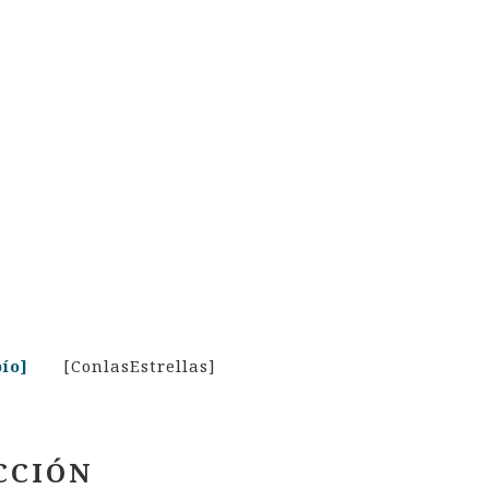
ío]
[ConlasEstrellas]
CCIÓN