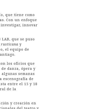
ío, que tiene como
cas. Con un enfoque
 investigar, innovar
B LAB, que se puso
 rusticana
y
o, el equipo de
antiago.
on los oficios que
, de danza, ópera y
ce algunas semanas
a escenografía de
sta entre el 15 y 18
ral de la
ación y creación en
cionales del teatro y,