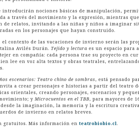
e introducirán nociones básicas de manipulación, permi
da a través del movimiento y la expresión, mientras que
n de relatos, invitando a las niñas y niños a imaginar si
radas en los personajes que hayan construido.
 el contexto de las vacaciones de invierno serán las pro
atalina Avilés Durán.
Tejido y lectura
es un espacio para a
tejer en compañía: cada persona trae su proyecto en cur
en lee en voz alta textos y obras teatrales, entrelazando
s.
ños escenarios: Teatro chino de sombras
, está pensado pa
invita a crear personajes e historias a partir del teatro
icas orientales, creando personajes, escenarios y pequeñ
y movimiento; y
Microcuentos en el TBB
, para mayores de 1
desde la imaginación, la memoria y la escritura creati
cuerdos de invierno en relatos breves.
on gratuitos. Más información en
teatrobiobio.cl
.