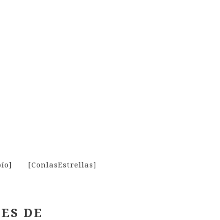
ío]
[ConlasEstrellas]
ES DE