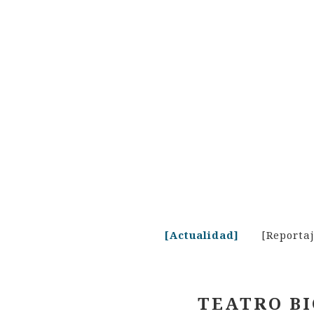
Skip
to
content
[Actualidad]
[Reporta
TEATRO BI