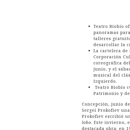
Teatro Biobío o
panoramas para 
talleres gratui
desarrollar la c
La cartelera de 
Corporación Cu
coreográfica de
junio, y el sába
musical del clá
Izquierdo.
Teatro Biobío c
Patrimonio y de
Concepción, junio de
Sergei Prokofiev una
Prokofiev escribió u
lobo
. Este invierno, 
destacada obra: en 1