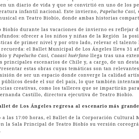
en un diario de vida y que se convirtió en uno de los p
eratura infantil nacional. Este invierno,
Papelucho Casi, 
usical en Teatro Biobío, donde ambas historias compart
ro Biobío durante las vacaciones de invierno es reflejar 
undos: ofrecer a los niños y niñas de la Región la posi
ticas de primer nivel y por otro lado, relevar el talento
 recuerda: el Ballet Municipal de Los Ángeles lleva 31 a
obío y
Papelucho Casi, Caaasi huérfano
llega tras una exten
s principales escenarios de Chile y, a cargo, de un dest
Presentar estas obras cuyas temáticas son tan relevantes
isión de ser un espacio donde converge la calidad artíst
públicos desde el sur del país, lo que también intenta
ancias creativas, como los talleres que se impartirán par
Fernanda Castillo, directora ejecutiva de Teatro Biobío.
ballet de Los Ángeles regresa al escenario más grande
 a las 17:00 horas, el Ballet de la Corporación Cultural
n la Sala Principal de Teatro Biobío su versión coreográ
.