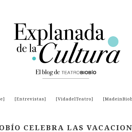
je]
[Entrevistas]
[VidadelTeatro]
[MadeinBiob
OBÍO CELEBRA LAS VACACION