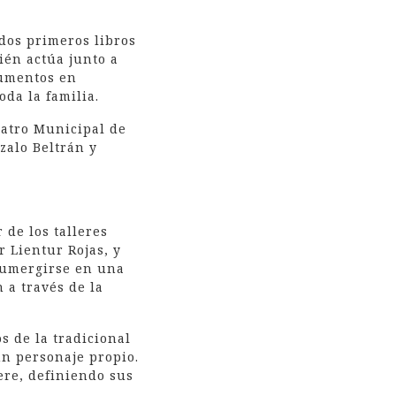
dos primeros libros
ién actúa junto a
rumentos en
da la familia.
eatro Municipal de
zalo Beltrán y
 de los talleres
r Lientur Rojas, y
 sumergirse en una
 a través de la
os de la tradicional
un personaje propio.
ere, definiendo sus