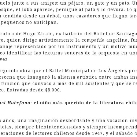
uelo junto a sus amigos: un pájaro, un gato y un pato. Un
osque, el lobo aparece, persigue al pato y lo devora. Lo 
a tendida desde un árbol, unos cazadores que llegan ta
s pequeños no anticipan.
ráfica de Hugo Zárate, ex bailarín del Ballet de Santiago
o, quien dirige artísticamente la compañía angelina, f
onaje representado por un instrumento y un motivo musi
co identificar las texturas sonoras de la orquesta en u
vez.
segunda obra que el Ballet Municipal de Los Ángeles pr
 escena que inauguró la alianza artística entre ambas in
 función que convocó a más de mil asistentes y que se r
o. Entradas desde $8.000.
asi Huérfano
: el niño más querido de la literatura chi
o años, una imaginación desbordante y una vocación inv
ncias, siempre bienintencionadas y siempre incomprendi
eraciones de lectores chilenos desde 1947, y el sábado 4 