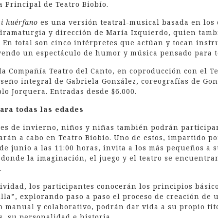
a Principal de Teatro Biobío.
i huérfano
es una versión teatral-musical basada en los 
dramaturgia y dirección de María Izquierdo, quien tamb
 En total son cinco intérpretes que actúan y tocan inst
yendo un espectáculo de humor y música pensado para to
la Compañía Teatro del Canto, en coproducción con el T
iseño integral de Gabriela González, coreografías de Gon
lo Jorquera. Entradas desde $6.000.
para todas las edades
es de invierno, niños y niñas también podrán participar
varán a cabo en Teatro Biobío. Uno de estos, impartido po
de junio a las 11:00 horas, invita a los más pequeños a
 donde la imaginación, el juego y el teatro se encuentran
s.
tividad, los participantes conocerán los principios básic
illa”, explorando paso a paso el proceso de creación de 
o manual y colaborativo, podrán dar vida a su propio tít
as, su personalidad e historia.