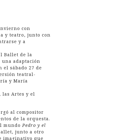
invierno con
a y teatro, junto con
ntrarse y a
l Ballet de la
, una adaptación
n el sábado 27 de
ersión teatral-
ría y María
 las Artes y el
argó al compositor
ntos de la orquesta.
 al mundo
Pedro y el
allet, junto a otro
e imaginativo que