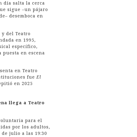
 día salta la cerca
que sigue –un pájaro
rde– desemboca en
 y del Teatro
undada en 1995,
cal específico,
na puesta en escena
esenta en Teatro
stituciones fue
El
epitió en 2025
lena llega a Teatro
oluntaria para el
das por los adultos,
de julio a las 19:30