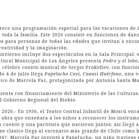
frece una programación especial para las vacaciones de 
toda la familia. Este 2026 consiste en funciones de danz
tos para personas de todas las edades que invitan a enco
reatividad y la imaginación.
invierno incluye dos espectáculos en la Sala Principal: e
ltural Municipal de Los Ángeles presenta
Pedro y el lobo
l célebre cuento musical de Sergei Prokofiev, con funció
do 4 de julio llega
Papelucho Casi, Caaasi Huérfano
, una v
sico de Marcela Paz, protagonizada por Antonia Santa Ma
uenta con financiamiento del Ministerio de las Culturas,
l Gobierno Regional del Biobío.
 2026.- En 1936, el Teatro Central Infantil de Moscú enc
 obra que enseñara a los niños a reconocer los instrume
n cuento y una partitura que nacieron juntos: así llegó
ese clásico llega al escenario más grande de Chile como b
947, Marcela Paz inventó a Papelucho, un niño travieso 