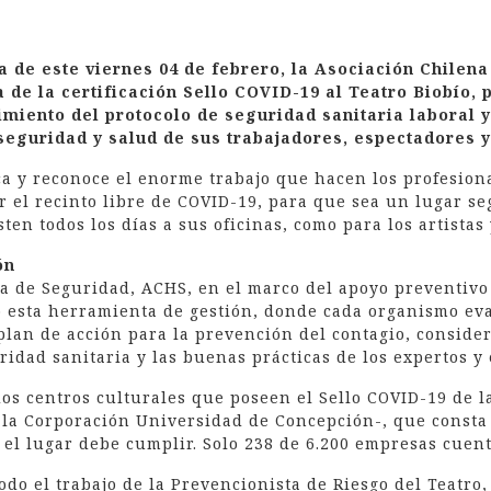
a de este viernes 04 de febrero, la Asociación Chilen
 de la certificación Sello COVID-19 al Teatro Biobío, 
imiento del protocolo de seguridad sanitaria laboral y
eguridad y salud de sus trabajadores, espectadores y 
ica y reconoce el enorme trabajo que hacen los profesion
 el recinto libre de COVID-19, para que sea un lugar seg
ten todos los días a sus oficinas, como para los artistas
ón
a de Seguridad, ACHS, en el marco del apoyo preventivo 
ó esta herramienta de gestión, donde cada organismo ev
plan de acción para la prevención del contagio, conside
oridad sanitaria y las buenas prácticas de los expertos y
os centros culturales que poseen el Sello COVID-19 de l
e la Corporación Universidad de Concepción-, que consta
 el lugar debe cumplir. Solo 238 de 6.200 empresas cuent
do el trabajo de la Prevencionista de Riesgo del Teatro,