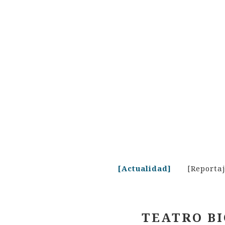
Skip
to
content
[Actualidad]
[Reporta
TEATRO BI