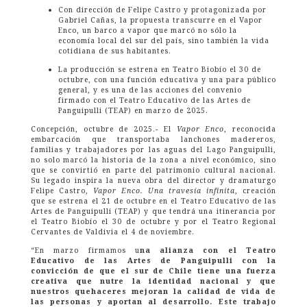
Con dirección de Felipe Castro y protagonizada por
Gabriel Cañas, la propuesta transcurre en el Vapor
Enco, un barco a vapor que marcó no sólo la
economía local del sur del país, sino también la vida
cotidiana de sus habitantes.
La producción se estrena en Teatro Biobío el 30 de
octubre, con una función educativa y una para público
general, y es una de las acciones del convenio
firmado con el Teatro Educativo de las Artes de
Panguipulli (TEAP) en marzo de 2025.
Concepción, octubre de 2025.- El
Vapor Enco
, reconocida
embarcación que transportaba lanchones madereros,
familias y trabajadores por las aguas del Lago Panguipulli,
no solo marcó la historia de la zona a nivel económico, sino
que se convirtió en parte del patrimonio cultural nacional.
Su legado inspira la nueva obra del director y dramaturgo
Felipe Castro,
Vapor Enco. Una travesía infinita
, creación
que se estrena el 21 de octubre en el Teatro Educativo de las
Artes de Panguipulli (TEAP) y que tendrá una itinerancia por
el Teatro Biobío el 30 de octubre y por el Teatro Regional
Cervantes de Valdivia el 4 de noviembre.
“En marzo firmamos u
na alianza con el Teatro
Educativo de las Artes de Panguipulli con la
convicción de que el sur de Chile tiene una fuerza
creativa que nutre la identidad nacional y que
nuestros quehaceres mejoran la calidad de vida de
las personas y aportan al desarrollo. Este trabajo