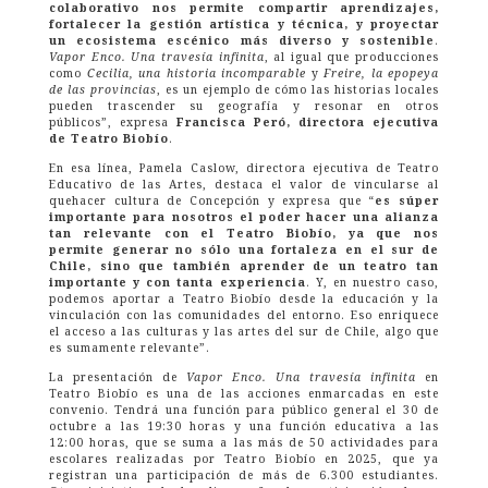
colaborativo nos permite compartir aprendizajes,
fortalecer la gestión artística y técnica, y proyectar
un ecosistema escénico más diverso y sostenible
.
Vapor Enco. Una travesía infinita
, al igual que producciones
como
Cecilia, una historia incomparable
y
Freire, la epopeya
de las provincias
, es un ejemplo de cómo las historias locales
pueden trascender su geografía y resonar en otros
públicos”, expresa
Francisca Peró, directora ejecutiva
de Teatro Biobío
.
En esa línea, Pamela Caslow, directora ejecutiva de Teatro
Educativo de las Artes, destaca el valor de vincularse al
quehacer cultura de Concepción y expresa que “
es súper
importante para nosotros el poder hacer una alianza
tan relevante con el Teatro Biobío, ya que nos
permite generar no sólo una fortaleza en el sur de
Chile, sino que también aprender de un teatro tan
importante y con tanta experiencia
. Y, en nuestro caso,
podemos aportar a Teatro Biobío desde la educación y la
vinculación con las comunidades del entorno. Eso enriquece
el acceso a las culturas y las artes del sur de Chile, algo que
es sumamente relevante”.
La presentación de
Vapor Enco. Una travesía infinita
en
Teatro Biobío es una de las acciones enmarcadas en este
convenio. Tendrá una función para público general el 30 de
octubre a las 19:30 horas y una función educativa a las
12:00 horas, que se suma a las más de 50 actividades para
escolares realizadas por Teatro Biobío en 2025, que ya
registran una participación de más de 6.300 estudiantes.