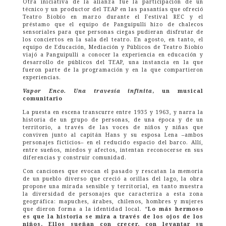
Otra iniciativa de la alianza fue la participación de un
técnico y un productor del TEAP en las pasantías que ofreció
Teatro Biobío en marzo durante el Festival REC y el
préstamo que el equipo de Panguipulli hizo de chalecos
sensoriales para que personas ciegas pudieran disfrutar de
los conciertos en la sala del teatro. En agosto, en tanto, el
equipo de Educación, Mediación y Públicos de Teatro Biobío
viajó a Panguipulli a conocer la experiencia en educación y
desarrollo de públicos del TEAP, una instancia en la que
fueron parte de la programación y en la que compartieron
experiencias.
Vapor Enco. Una travesía infinita
, un musical
comunitario
La puesta en escena transcurre entre 1935 y 1963, y narra la
historia de un grupo de personas, de una época y de un
territorio, a través de las voces de niños y niñas que
conviven junto al capitán Hans y su esposa Lena –ambos
personajes ficticios– en el reducido espacio del barco. Allí,
entre sueños, miedos y afectos, intentan reconocerse en sus
diferencias y construir comunidad.
Con canciones que evocan el pasado y rescatan la memoria
de un pueblo diverso que creció a orillas del lago, la obra
propone una mirada sensible y territorial, en tanto muestra
la diversidad de personajes que caracteriza a esta zona
geográfica: mapuches, árabes, chilenos, hombres y mujeres
que dieron forma a la identidad local. “
Lo más hermoso
es que la historia se mira a través de los ojos de los
niños. Ellos sueñan con crecer, con levantar su